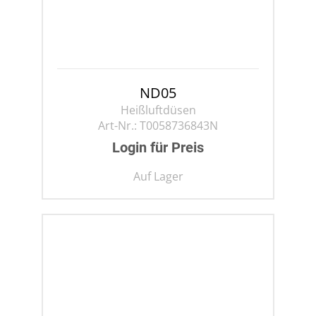
ND05
Heißluftdüsen
Art-Nr.:
T0058736843N
Login für Preis
Auf Lager