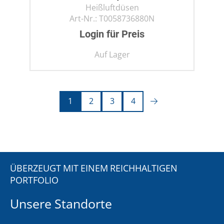
Heißluftdüsen
Art-Nr.:
T0058736880N
Login für Preis
Auf Lager
1
2
3
4
ÜBERZEUGT MIT EINEM REICHHALTIGEN
PORTFOLIO
Unsere Standorte