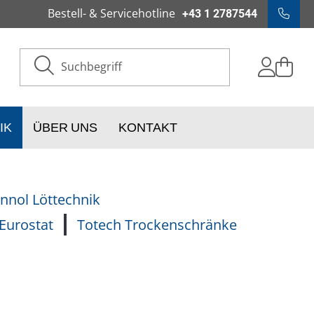
Bestell- & Servicehotline
+43 1 2787544
IK
ÜBER UNS
KONTAKT
nnol Löttechnik
Eurostat
Totech Trockenschränke