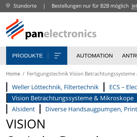
Standorte
|
Bestellungen nur für B2B möglich
Je
PRODUKTE
AUTOMATION
ANTR
Home
Fertigungstechnik Vision Betrachtungssysteme
Weller Löttechnik, Filtertechnik
ECS – Ele
Vision Betrachtungssysteme & Mikroskope
Alsident
Diverse Handsaugpumpen, Print
VISION