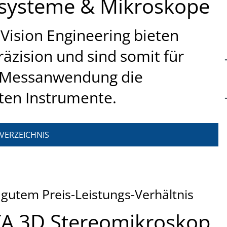
ssysteme & Mikroskope
Vision Engineering bieten
räzision und sind somit für
r Messanwendung die
sten Instrumente.
ERZEICHNIS
hr gutem Preis-Leistungs-Verhältnis
TA 3D Stereomikroskop