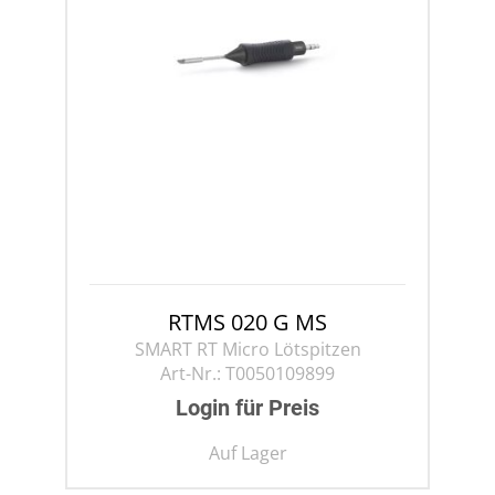
RTMS 020 G MS
SMART RT Micro Lötspitzen
Art-Nr.:
T0050109899
Login für Preis
Auf Lager