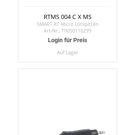
RTMS 004 C X MS
SMART RT Micro Lötspitzen
Art-Nr.:
T0050110299
Login für Preis
Auf Lager