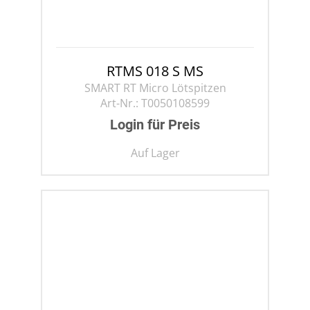
RTMS 018 S MS
SMART RT Micro Lötspitzen
Art-Nr.:
T0050108599
Login für Preis
Auf Lager