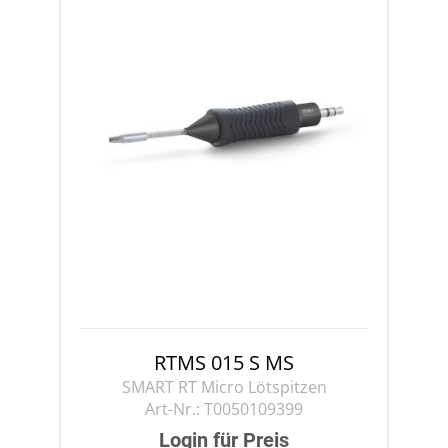
RTMS 015 S MS
SMART RT Micro Lötspitzen
Art-Nr.:
T0050109399
Login für Preis