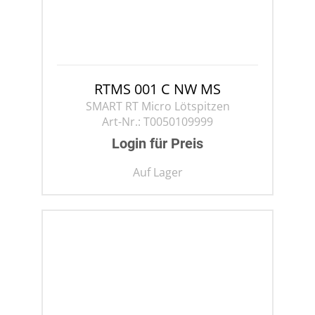
RTMS 001 C NW MS
SMART RT Micro Lötspitzen
Art-Nr.:
T0050109999
Login für Preis
Auf Lager