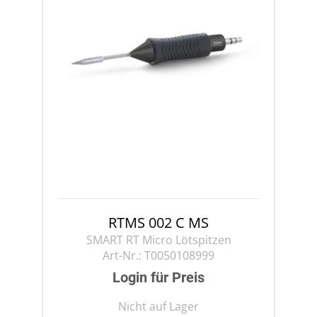
RTMS 002 C MS
SMART RT Micro Lötspitzen
Art-Nr.:
T0050108999
Login für Preis
Nicht auf Lager