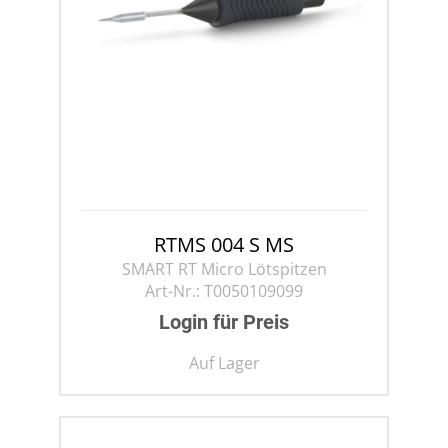
RTMS 004 S MS
SMART RT Micro Lötspitzen
Art-Nr.:
T0050109099
Login für Preis
Auf Lager