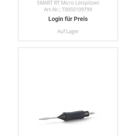
SMART RT Micro Lötspitzen
Art-Nr.:
T0050109799
Login für Preis
Auf Lager