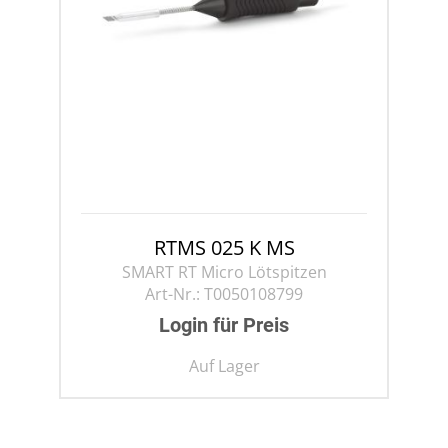
RTMS 025 K MS
SMART RT Micro Lötspitzen
Art-Nr.:
T0050108799
Login für Preis
Auf Lager