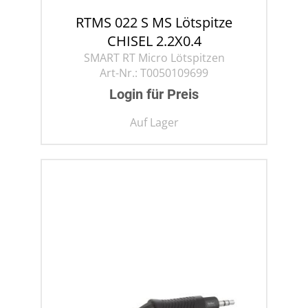
RTMS 022 S MS Lötspitze
CHISEL 2.2X0.4
SMART RT Micro Lötspitzen
Art-Nr.:
T0050109699
Login für Preis
Auf Lager