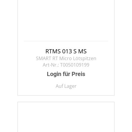
RTMS 013 S MS
SMART RT Micro Lötspitzen
Art-Nr.:
T0050109199
Login für Preis
Auf Lager