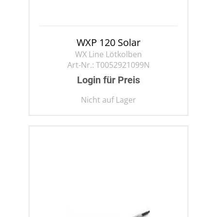
WXP 120 Solar
WX Line Lötkolben
Art-Nr.:
T0052921099N
Login für Preis
Nicht auf Lager