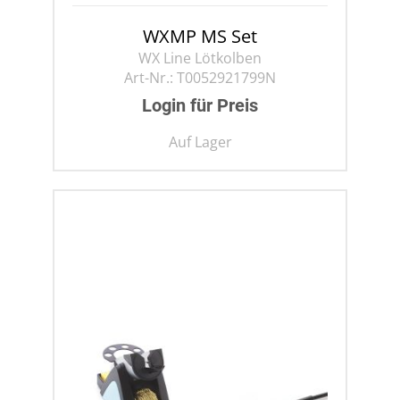
WXMP MS Set
WX Line Lötkolben
Art-Nr.:
T0052921799N
Login für Preis
Auf Lager