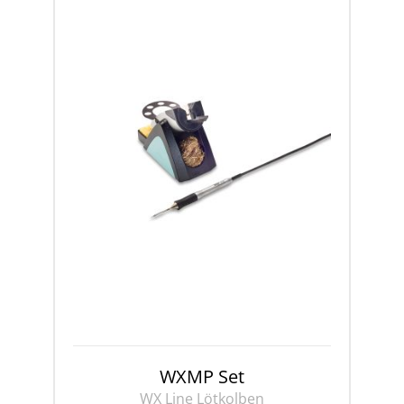
WXMP Set
WX Line Lötkolben