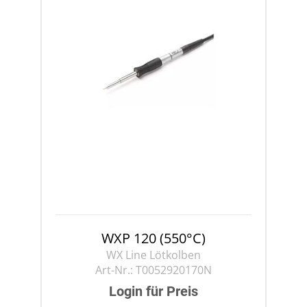
WXP 120 (550°C)
WX Line Lötkolben
Art-Nr.:
T0052920170N
Login für Preis