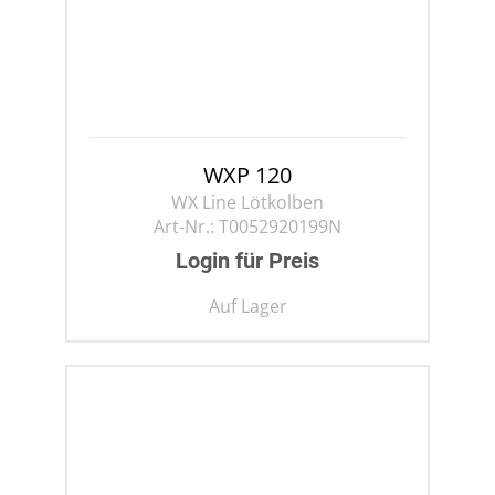
WXP 120
WX Line Lötkolben
Art-Nr.:
T0052920199N
Login für Preis
Auf Lager