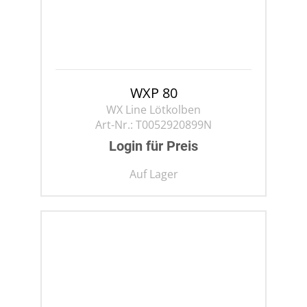
WXP 80
WX Line Lötkolben
Art-Nr.:
T0052920899N
Login für Preis
Auf Lager