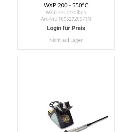
WXP 200 - 550°C
WX Line Lötkolben
Art-Nr.:
T0052920571N
Login für Preis
Nicht auf Lager