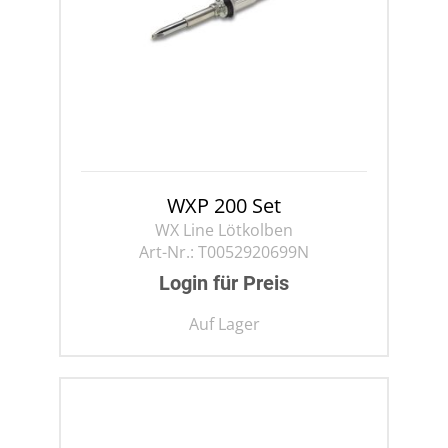
WXP 200 Set
WX Line Lötkolben
Art-Nr.:
T0052920699N
Login für Preis
Auf Lager