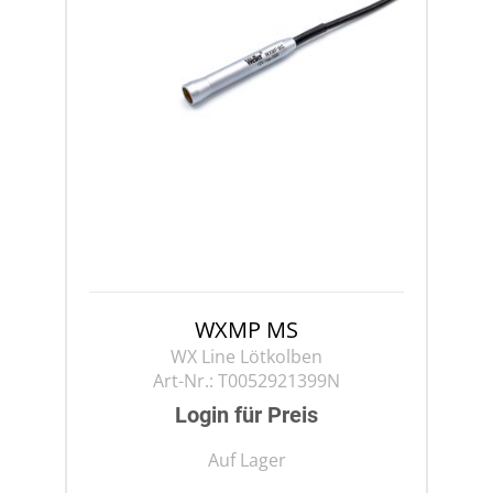
WXMP MS
WX Line Lötkolben
Art-Nr.:
T0052921399N
Login für Preis
Auf Lager