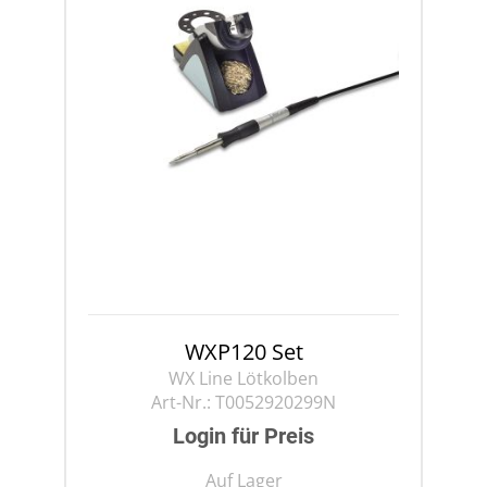
WXP120 Set
WX Line Lötkolben
Art-Nr.:
T0052920299N
Login für Preis
Auf Lager