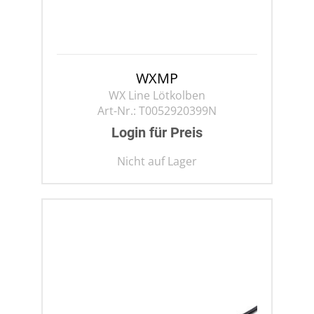
WXMP
WX Line Lötkolben
Art-Nr.:
T0052920399N
Login für Preis
Nicht auf Lager