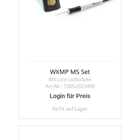
WXMP MS Set
WX Line Lötkolben
Art-Nr.:
T0052923499
Login für Preis
Nicht auf Lager