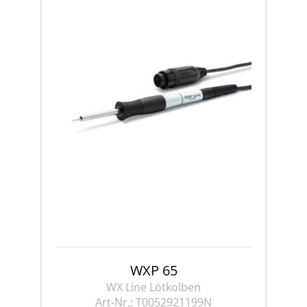
WXP 65
WX Line Lötkolben
Art-Nr.:
T0052921199N