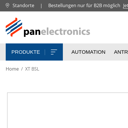
Standorte
|
Bestellungen nur für B2B möglich
Je
PRODUKTE
AUTOMATION
ANTR
Home
XT BSL