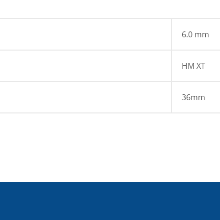
6.0 mm
HM XT
36mm