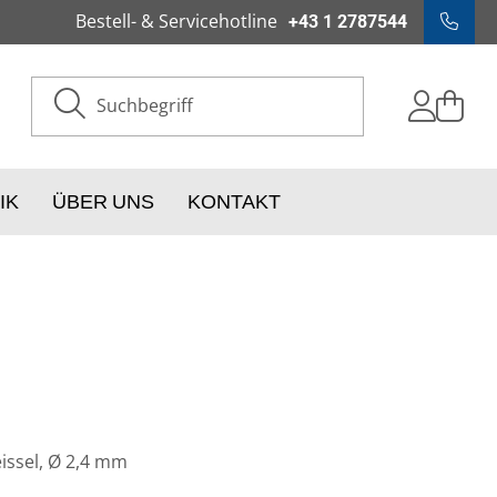
Bestell- & Servicehotline
+43 1 2787544
IK
ÜBER UNS
KONTAKT
eissel, Ø 2,4 mm