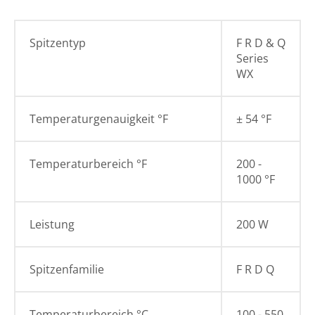
Spitzentyp
F R D & Q
Series
WX
Temperaturgenauigkeit °F
± 54 °F
Temperaturbereich °F
200 -
1000 °F
Leistung
200 W
Spitzenfamilie
F R D Q
Temperaturbereich °C
100 - 550